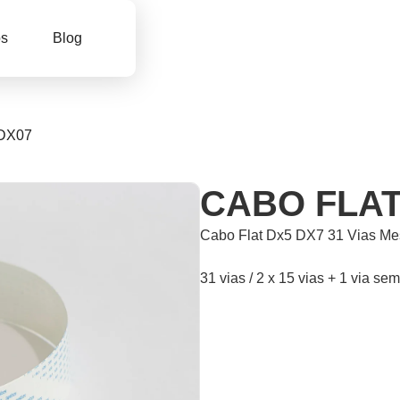
os
Blog
DX07
CABO FLAT
Cabo Flat Dx5 DX7 31 Vias M
31 vias / 2 x 15 vias + 1 via se