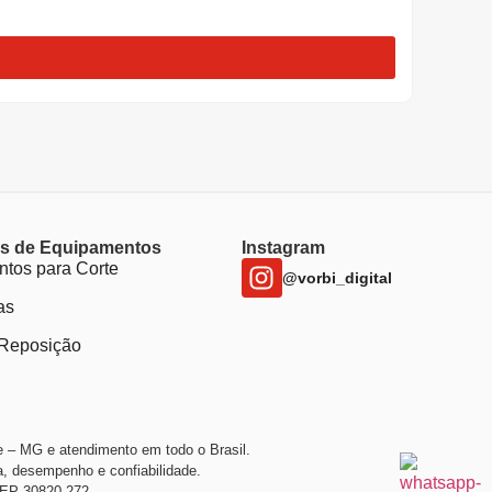
Peças d
CORR
as de Equipamentos
Instagram
tos para Corte
@vorbi_digital
as
Reposição
 – MG e atendimento em todo o Brasil.
, desempenho e confiabilidade.
 CEP 30820-272