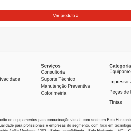
Ver produto »
Serviços
Categori
Equipamen
Consultoria
rivacidade
Suporte Técnico
Impressor
Manutenção Preventiva
Peças de 
Colorimetria
Tintas
ação de equipamentos para comunicação visual, com sede em Belo Horizonte
ualidade para profissionais e empresas do segmento, com foco em tecnologia
nida Abílio Machado, 1262 – Bairro Inconfidência – Belo Horizonte – MG –